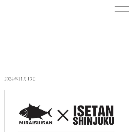
コ
ナ
ン
ビ
テ
ゲ
ン
ー
ツ
シ
へ
ョ
ス
ン
イベント出店＆臨時休業
キ
に
ッ
移
プ
動
のお知らせ
2024年11月13日
私たちのストーリー
商品とサービス