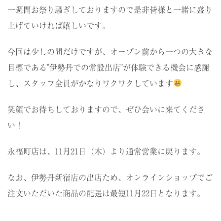
一週間お祭り騒ぎしておりますので是非皆様と一緒に盛り
上げていければ嬉しいです。
今回は少しの間だけですが、オープン前から一つの大きな
目標である"伊勢丹での常設出店"が体験できる機会に感謝
し、スタッフ全員がかなりワクワクしています
店舗情報・アクセス
よくある質問（FAQ）
笑顔でお待ちしておりますので、ぜひ会いに来てくださ
お知らせ
採用情報
い！
永福町店は、11月21日（木）より通常営業に戻ります。
お問い合わせ
なお、伊勢丹新宿店の出店ため、オンラインショップでご
注文いただいた商品の配送は最短11月22日となります。